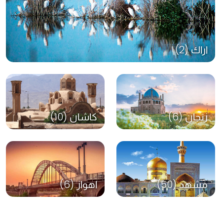
اراك (2)
زنجان (6)
كاشان (10)
مشهد (50)
اهواز (6)