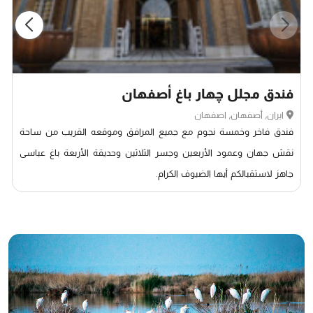
فندق مجلل چهار باغ أصفهان
ایران, أصفهان, اصفهان
فندق فاخر وخمسة نجوم مع جمیع المرافق وموقعه القریب من ساحة
نقش جهان وعمود الأربعین وجسر الثلاثین وحدیقة الأربعة باغ عباسی
جاهز لاستقبالکم أیها الضیوف الکرام.