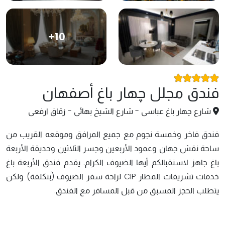
+10
فندق مجلل چهار باغ أصفهان
شارع چهار باغ عباسی - شارع الشیخ بهائی - زقاق ارفعی
فندق فاخر وخمسة نجوم مع جمیع المرافق وموقعه القریب من
ساحة نقش جهان وعمود الأربعین وجسر الثلاثین وحدیقة الأربعة
باغ جاهز لاستقبالکم أیها الضیوف الکرام. یقدم فندق الأربعة باغ
خدمات تشریفات المطار CIP لراحة سفر الضیوف (بتکلفة) ولکن
یتطلب الحجز المسبق من قبل المسافر مع الفندق.