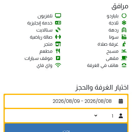
مرافق
بلياردو
تلفزيون
ثلاجة
خدمة إنجليزية
ردهة
ستالايت
سونا
صالة رياضية
غرفة صلاة
متجر
مسبح
مطعم
مقهى
موقف سيارات
هاتف في الغرفة
واي فاي
اختيار الغرفة والحجز