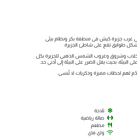
لفارسی الدائم فی عام 1394 هـ.ش (2015 م). یقع الفندق فی شمال غرب جزیرة کیش فی منطقة بکر ونظام بیئی
ى شکل طوابق تقع على شاطئ الجزیرة.
ی الخلاب وشروق وغروب الشمس الذهبی للجزیرة بکل
البیئة، بحیث یقل الضرر على البیئة إلى أدنى حد.
ّم لهم لحظات ممیزة وذکریات لا تُنسى.
ثلاجة
صالة رياضية
مطعم
واي فاي