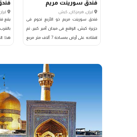
فندق سورینت مریم
فندق
ایران, هرمزكان, كيش
ایرا
فندق سورینت مریم ذو الأربع نجوم فی
یقع فن
جزیرة کیش، الواقع فی میدان أمیر کبیر، تم
بالقرب
افتتاحه على أرض بمساحة 7 آلاف متر مربع
هذا ال
عام 1383 هـ.ش، وتمت عملیة تجدیده عام
الجزیر
1403 هـ.ش بهدف رفع مستوى جودة
بحیرات
الخدمات. یتمیز الفندق بطراز معماری أوروبی
أجواء 
باروکی، مبنی على ثلاثة طوابق ویضم 55
والاقت
غرفة وجناحًا مجهزًا بمرافق حدیثة.
المساح
مع الد
بارک ا
مارینا 