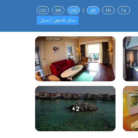
|
IQD
IRR
USD
AR
EN
FA
سجّل الدخول / سجّل
+2