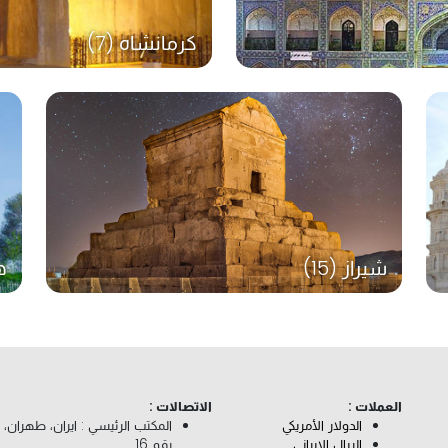
كرمانشاه (7)
شيراز (15)
ه
العملات :
الاتصالات :
الدولار الأمريكي
المكتب الرئيسي : ايران، طهران، 
الريال الإيراني
رقم 16