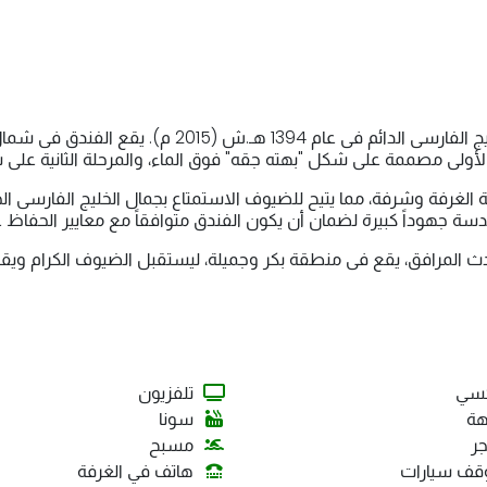
فندق تورنج کیش بتصمیمه الفرید، بُنی على میاه الخلیج ا
 الأولى مصممة على شکل "بهته جقه" فوق الماء، والمرحلة الثانیة عل
ة الغرفة وشرفة، مما یتیح للضیوف الاستمتاع بجمال الخلیج الفارس
 جهوداً کبیرة لضمان أن یکون الفندق متوافقاً مع معاییر الحفاظ على 
دث المرافق، یقع فی منطقة بکر وجمیلة، لیستقبل الضیوف الکرام ویقد
كسي
تلفزيون
هة
سونا
ر
مسبح
ف سيارات
هاتف في الغرفة