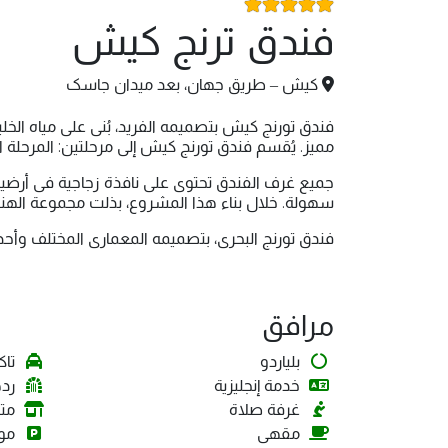
فندق ترنج کیش
کیش – طریق جهان، بعد میدان جاسک
ممیز. یُقسم فندق تورنج کیش إلى مرحلتین: المرحلة
جمیع غرف الفندق تحتوی على نافذة زجاجیة فی أرضی
سهولة. خلال بناء هذا المشروع، بذلت مجموعة الهندسة
فندق تورنج البحری، بتصمیمه المعماری المختلف وأح
مرافق
بلياردو
تا
خدمة إنجليزية
رد
غرفة صلاة
متج
مقهى
موق